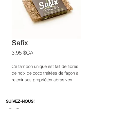
Safix
Prix
3,95 $CA
Ce tampon unique est fait de fibres
de noix de coco traitées de façon à
retenir ses propriétés abrasives
naturelles.
Ne rouille jamais et ne se désagrège
pas à l’usure. Nécessite une moins
SUIVEZ-NOUS!
grande quantité de produits
nettoyants tels poudre, pâte ou
liquide.
RESTEZ À L'AFFÛT DE NOS
Donne des résultats étincelants pour