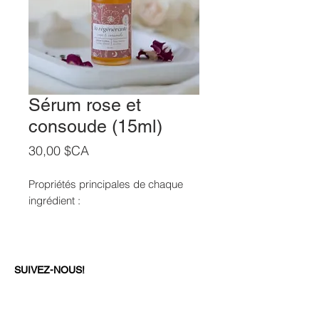
Sérum rose et
consoude (15ml)
Prix
30,00 $CA
Propriétés principales de chaque
ingrédient :
Le macérât de
pétales de
rose
contribue à la prévention et à la
diminution des rides. Il est aussi
SUIVEZ-NOUS!
actif contre les points noirs.
Le macérât de
mauve
est très
adoucissant et bénéfique pour les