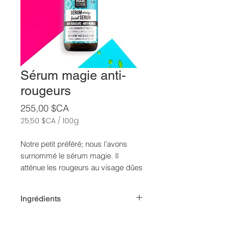
Sérum magie anti-
rougeurs
Prix
255,00 $CA
25,50 $CA
/
100g
25,50 $CA
pour
Notre petit préféré; nous l’avons
100
surnommé le sérum magie. Il
Grammes
atténue les rougeurs au visage dûes
à l’acnée, psoriasis et couperose et
il redonne éclat à votre peau grâce à
Ingrédients
l’huile de carotte.
Simmondsia Chinensis (Jojoba)
Avec une sélection précieuse