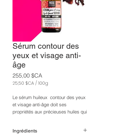
Sérum contour des
yeux et visage anti-
âge
Prix
255,00 $CA
25,50 $CA
/
100g
25,50 $CA
pour
Le sérum huileux contour des yeux
100
et visage anti-âge doit ses
Grammes
propriétés aux précieuses huiles qui
le composent:
Ingrédients
L’huile de son de riz
est antioxydant