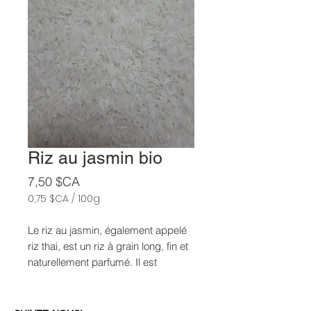
Riz au jasmin bio
Prix
7,50 $CA
0,75 $CA
/
100g
0,75 $CA
pour
Le riz au jasmin, également appelé
100
riz thai, est un riz à grain long, fin et
Grammes
naturellement parfumé. Il est
transplanté à la main et lentement
séché au soleil.