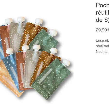
Poch
réut
de 6
29,99
Ensembl
réutilis
Neutral.
Elles
peut 
(ex. 
comp
Elles
des h
mang
plutô
embal