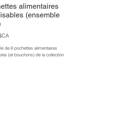
ettes alimentaires
ilisables (ensemble
)
Prix
 $CA
e de 6 pochettes alimentaires
ables (et bouchons) de la collection
 permettent d'économiser, car on
acheter en plus grande quantité
gros pot de yogourt ou de
ote du commerce).
 encouragent les enfants à adopter
abitudes alimentaires saines et à
er des aliments faits maison
t que des aliments transformés et
lés individuellement.