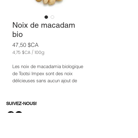
Noix de macadam
bio
Prix
47,50 $CA
4,75 $CA
/
100g
4,75 $CA
pour
Les noix de macadamia biologique
100
de Tootsi Impex sont des noix
Grammes
délicieuses sans aucun ajout de
sucre, de sel ou d’huile.
Onctueuses, savoureuses et
croustillantes à la fois, elles sont
SUIVEZ-NOUS!
parfaites pour cuisiner ou garnir des
plats.
RESTEZ À L'AFFÛT DE NOS
Biologique - Certifié par Ecocert
DERNIÈRES NOUVEAUTÉS , C'EST
Canada