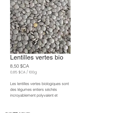
Lentilles vertes bio
Prix
8,50 $CA
0,85 $CA
/
100g
0,85 $CA
pour
Les lentilles vertes biologiques sont
100
des légumes entiers séchés
Grammes
incroyablement polyvalent et
délicieux. Comme les pâtes, les
lentilles peuvent être cuites dans de
l’eau bouillante salée. Elles cuisent