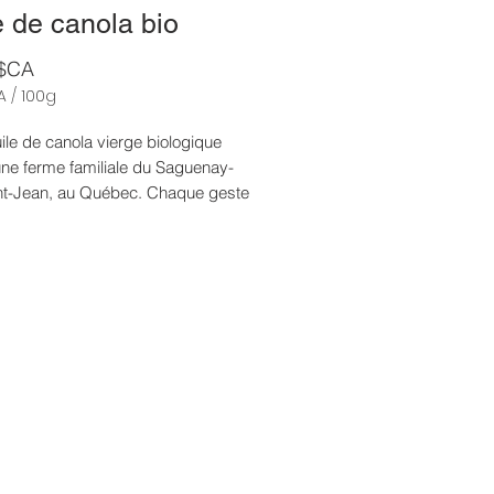
e de canola bio
Prix
 $CA
A
/
100g
A
ile de canola vierge biologique
une ferme familiale du Saguenay-
es
nt-Jean, au Québec. Chaque geste
nutieusement réfléchi, de la ferme
e, avec l’intention d’utiliser le climat
 pour minimiser l’intervention
et améliorer la qualité de vie de
culteurs.
n oméga-3-6-9 et en vitamine E,
de canola du Québec soutient le
 offrant un goût végétal et frais qui
 celui de l’asperge, du beurre et
isette. On privilégiera son