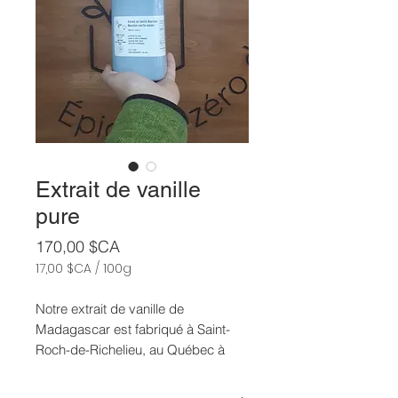
Extrait de vanille
pure
Prix
170,00 $CA
17,00 $CA
/
100g
17,00 $CA
pour
Notre extrait de vanille de
100
Madagascar est fabriqué à Saint-
Grammes
Roch-de-Richelieu, au Québec à
partir de gousses de vanille
provenant de la propriété de Jean-