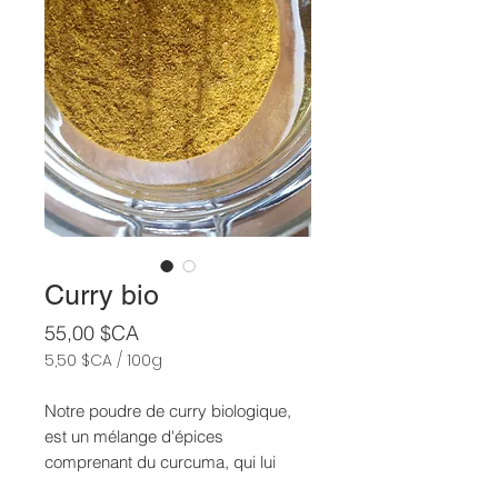
Curry bio
Prix
55,00 $CA
5,50 $CA
/
100g
5,50 $CA
pour
Notre poudre de curry biologique,
100
est un mélange d'épices
Grammes
comprenant du curcuma, qui lui
donne sa teinte jaune