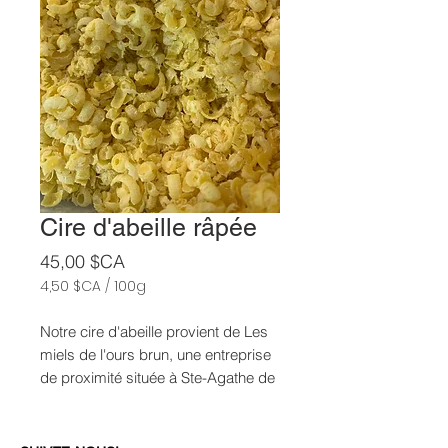
Cire d'abeille râpée
Prix
45,00 $CA
4,50 $CA
/
100g
4,50 $CA
pour
Notre cire d'abeille provient de Les
100
miels de l'ours brun, une entreprise
Grammes
de proximité située à Ste-Agathe de
Lotbinière, qui offre des produits de
la ruche sains et savoureux, tout en
agissant de manière éco-