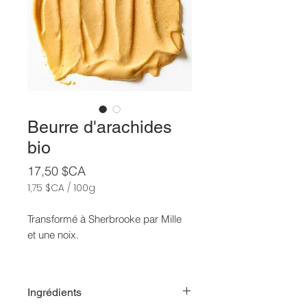
Beurre d'arachides
bio
Prix
17,50 $CA
1,75 $CA
/
100g
1,75 $CA
pour
Transformé à Sherbrooke par Mille
100
et une noix.
Grammes
Les beurres se conservent 1 an une
fois ouverts, veuillez le brasser
Ingrédients
régulièrement pour conserver sa