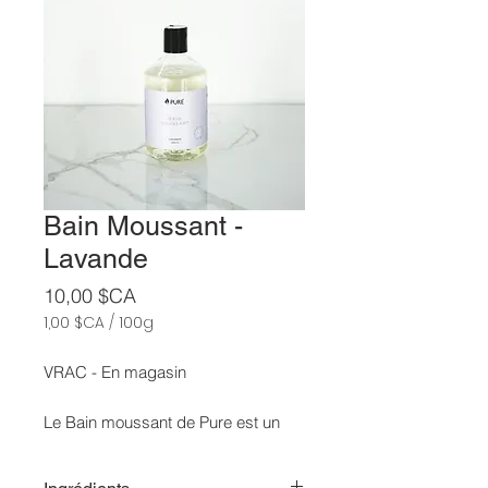
Bain Moussant -
Lavande
Prix
10,00 $CA
1,00 $CA
/
100g
1,00 $CA
pour
VRAC - En magasin
100
Grammes
Le Bain moussant de Pure est un
incontournable dans la salle de bain.
Que ce soit pour vous préparer à