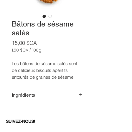
Bâtons de sésame
salés
Prix
15,00 $CA
1,50 $CA
/
100g
1,50 $CA
pour
Les bâtons de sésame salés sont
100
de délicieux biscuits apéritifs
Grammes
entourés de graines de sésame
savoureuses ; idéal pour une
collation.
Ingrédients
Farine de blé enrichie (farine de
blé non blanchie, farine d'orge
maltée, niacine, fer (fer réduit),
SUIVEZ-NOUS!
mononitrate de thiamine,